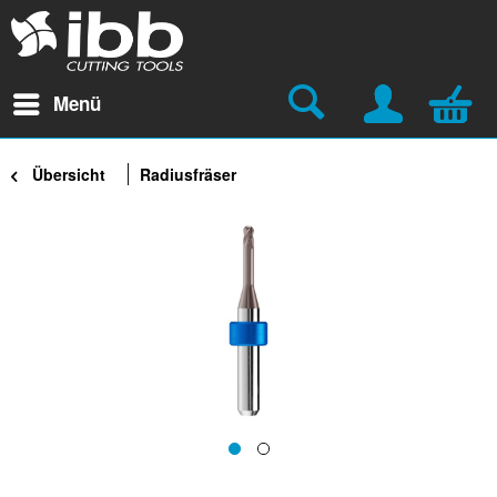
Menü
Übersicht
Radiusfräser