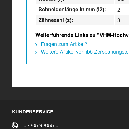
Schneidenlänge in mm (l2):
2
Zähnezahl (z):
3
Weiterführende Links zu "VHM-Hochvo
Fragen zum Artikel?
Weitere Artikel von ibb Zerspanungs
KUNDENSERVICE
02205 92055-0