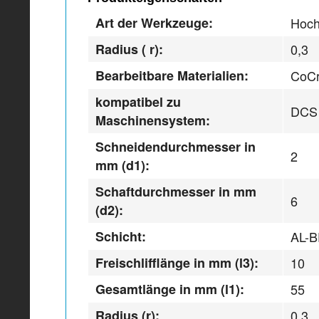
Art der Werkzeuge:
Hoch
Radius ( r):
0,3
Bearbeitbare Materialien:
CoCr
kompatibel zu
DCS
Maschinensystem:
Schneidendurchmesser in
2
mm (d1):
Schaftdurchmesser in mm
6
(d2):
Schicht:
AL-
Freischlifflänge in mm (l3):
10
Gesamtlänge in mm (l1):
55
Radius (r):
0,3