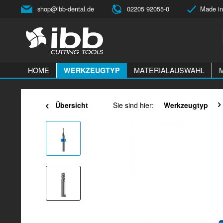
shop@ibb-dental.de
02205 92055-0
Made in
HOME
MATERIALAUSWAHL
WERKZEUGTYP
Übersicht
Sie sind hier:
Werkzeugtyp