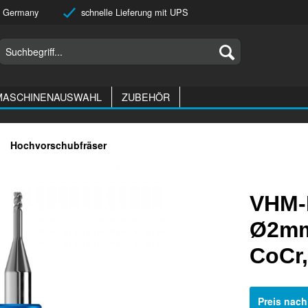
 Germany
schnelle Lieferung mit UPS
MASCHINENAUSWAHL
ZUBEHÖR
Hochvorschubfräser
VHM-
Ø2mm,
CoCr,
Preis nac