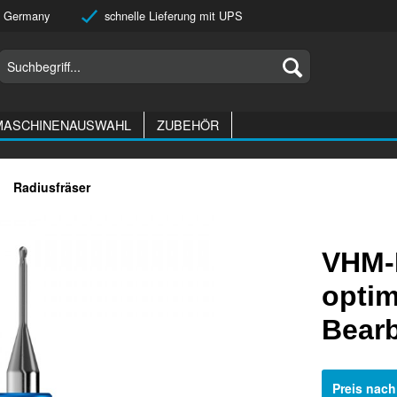
 Germany
schnelle Lieferung mit UPS
MASCHINENAUSWAHL
ZUBEHÖR
Radiusfräser
VHM-
optim
Bear
Preis nac