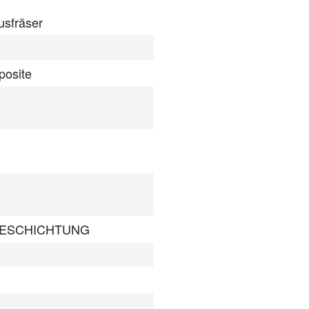
usfräser
osite
BESCHICHTUNG