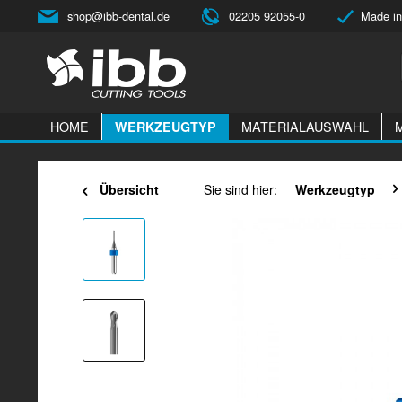
shop@ibb-dental.de
02205 92055-0
Made in
HOME
MATERIALAUSWAHL
WERKZEUGTYP
Übersicht
Sie sind hier:
Werkzeugtyp