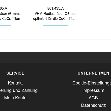
465.A
801.435.A
räser Ø1mm,
VHM-Radiusfräser Ø3mm,
ie CoCr, Titan-
optimiert für die CoCr, Titan-
itung
Bearbeitung
SERVICE
UNTERNEHMEN
Kontakt
Cookie-Einstellung
ferung und Zahlung
Impressum
Mein Konto
AGB
Datenschutz