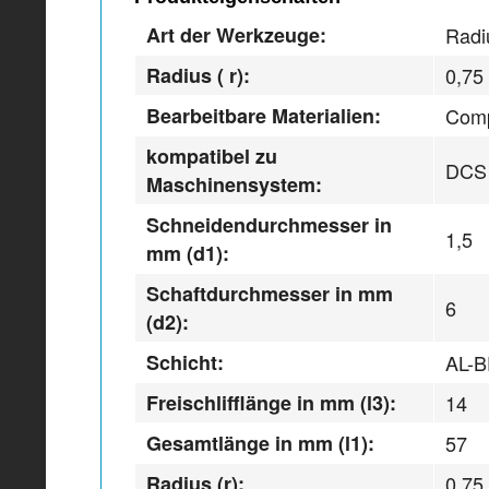
Art der Werkzeuge:
Radi
Radius ( r):
0,75
Bearbeitbare Materialien:
Comp
kompatibel zu
DCS
Maschinensystem:
Schneidendurchmesser in
1,5
mm (d1):
Schaftdurchmesser in mm
6
(d2):
Schicht:
AL-
Freischlifflänge in mm (l3):
14
Gesamtlänge in mm (l1):
57
Radius (r):
0,75