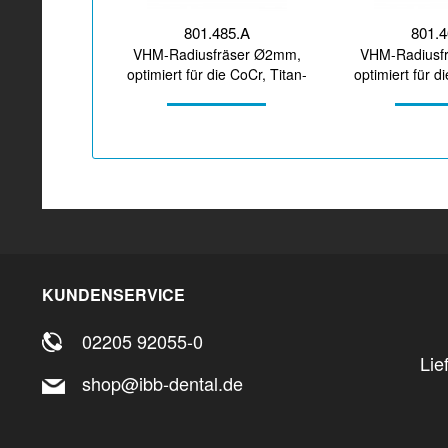
801.485.A
801.
VHM-Radiusfräser Ø2mm,
VHM-Radiusf
optimiert für die CoCr, Titan-
optimiert für d
Bearbeitung
Bearbe
KUNDENSERVICE
02205 92055-0
Lie
shop@ibb-dental.de