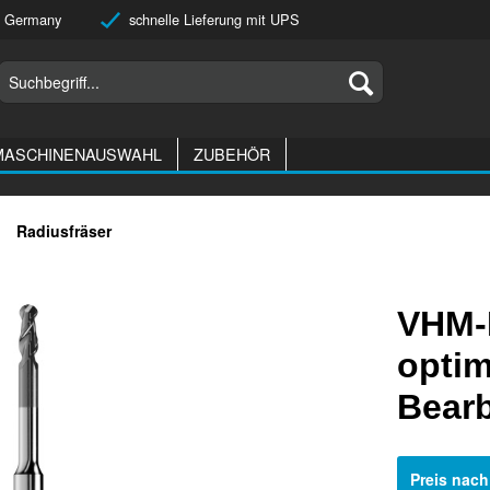
 Germany
schnelle Lieferung mit UPS
MASCHINENAUSWAHL
ZUBEHÖR
Radiusfräser
VHM-
optim
Bear
Preis nac