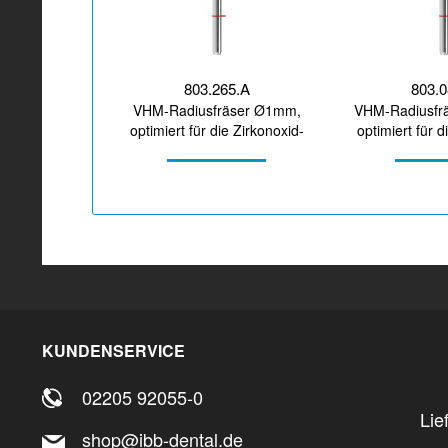
803.265.A
803.
VHM-Radiusfräser Ø1mm,
VHM-Radiusfr
optimiert für die Zirkonoxid-
optimiert für d
Bearbeitung
Bearbe
KUNDENSERVICE
02205 92055-0
Lie
shop@ibb-dental.de