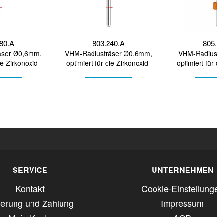
080.A
803.240.A
805.
äser Ø0,6mm,
VHM-Radiusfräser Ø0,6mm,
VHM-Radius
ie Zirkonoxid-
optimiert für die Zirkonoxid-
optimiert für
itung
Bearbeitung
PMMA Be
SERVICE
UNTERNEHMEN
Kontakt
Cookie-Einstellung
ferung und Zahlung
Impressum