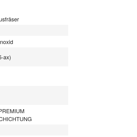
usfräser
onoxid
5-ax)
 PREMIUM
CHICHTUNG