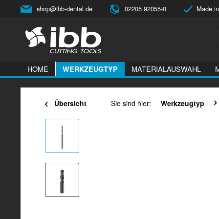
shop@ibb-dental.de
02205 92055-0
Made in
HOME
MATERIALAUSWAHL
WERKZEUGTYP
Übersicht
Sie sind hier:
Werkzeugtyp