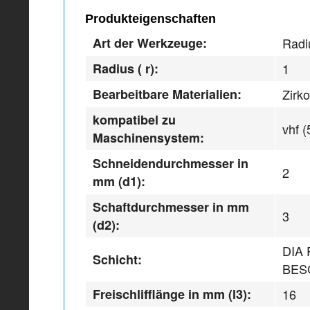
Produkteigenschaften
Art der Werkzeuge:
Radi
Radius ( r):
1
Bearbeitbare Materialien:
Zirk
kompatibel zu
vhf (
Maschinensystem:
Schneidendurchmesser in
2
mm (d1):
Schaftdurchmesser in mm
3
(d2):
DIA
Schicht:
BES
Freischlifflänge in mm (l3):
16