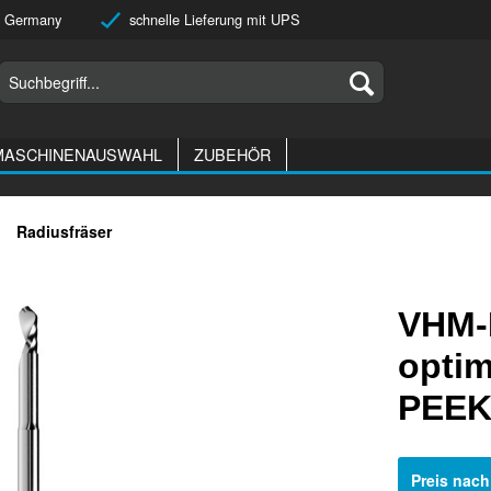
 Germany
schnelle Lieferung mit UPS
MASCHINENAUSWAHL
ZUBEHÖR
Radiusfräser
VHM-
optim
PEEK
Preis nac