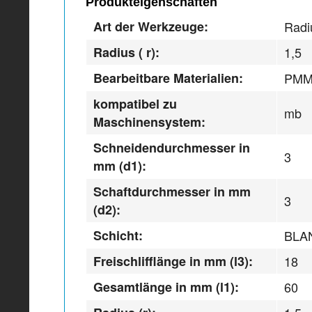
Produkteigenschaften
Art der Werkzeuge:
Radi
Radius ( r):
1,5
Bearbeitbare Materialien:
PMM
kompatibel zu
mb
Maschinensystem:
Schneidendurchmesser in
3
mm (d1):
Schaftdurchmesser in mm
3
(d2):
Schicht:
BLA
Freischlifflänge in mm (l3):
18
Gesamtlänge in mm (l1):
60