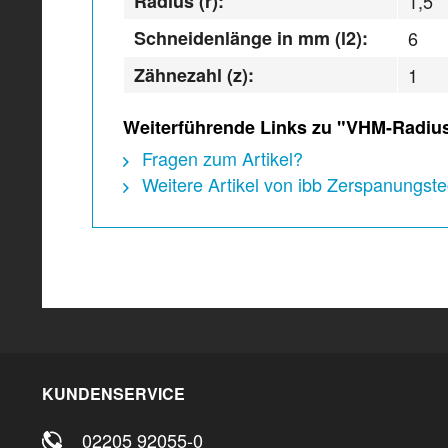
Radius (r):
1,5
Schneidenlänge in mm (l2):
6
Zähnezahl (z):
1
Weiterführende Links zu "VHM-Radiu
Fragen zum Artikel?
Weitere Artikel von ibb Zerspanungs
KUNDENSERVICE
02205 92055-0