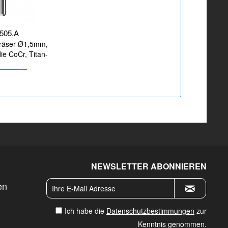
505.A
räser Ø1,5mm,
die CoCr, Titan-
beitung
NEWSLETTER ABONNIEREN
en
Ich habe die
Datenschutzbestimmungen
zur
Kenntnis genommen.