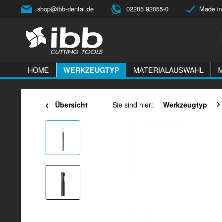
shop@ibb-dental.de
02205 92055-0
Made in
HOME
MATERIALAUSWAHL
WERKZEUGTYP
Übersicht
Sie sind hier:
Werkzeugtyp