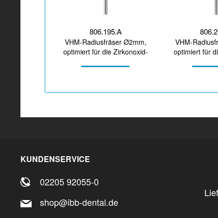
806.195.A
806.
VHM-Radiusfräser Ø2mm,
VHM-Radiusf
optimiert für die Zirkonoxid-
optimiert für d
Bearbeitung
Bearbe
KUNDENSERVICE
02205 92055-0
Lie
shop@ibb-dental.de