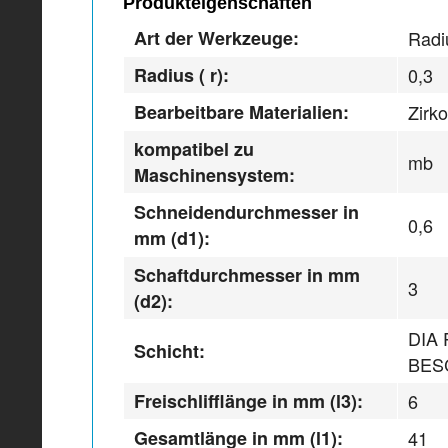
Produkteigenschaften
Art der Werkzeuge:
Radi
Radius ( r):
0,3
Bearbeitbare Materialien:
Zirk
kompatibel zu
mb
Maschinensystem:
Schneidendurchmesser in
0,6
mm (d1):
Schaftdurchmesser in mm
3
(d2):
DIA
Schicht:
BES
Freischlifflänge in mm (l3):
6
Gesamtlänge in mm (l1):
41