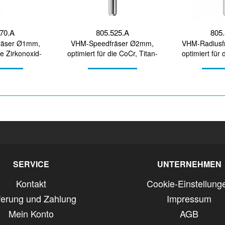
270.A
805.525.A
805.
räser Ø1mm,
VHM-Speedfräser Ø2mm,
VHM-Radiusf
ie Zirkonoxid-
optimiert für die CoCr, Titan-
optimiert für 
itung
Bearbeitung
Bear
SERVICE
UNTERNEHMEN
Kontakt
Cookie-Einstellung
ferung und Zahlung
Impressum
Mein Konto
AGB