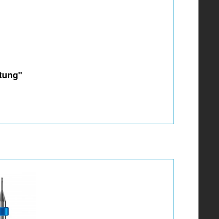
itung"