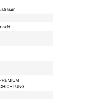
usfräser
onoxid
 PREMIUM
CHICHTUNG