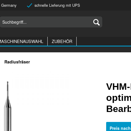
 Germany
schnelle Lieferung mit UPS
MASCHINENAUSWAHL
ZUBEHÖR
Radiusfräser
VHM-
optim
Bear
Preis nac