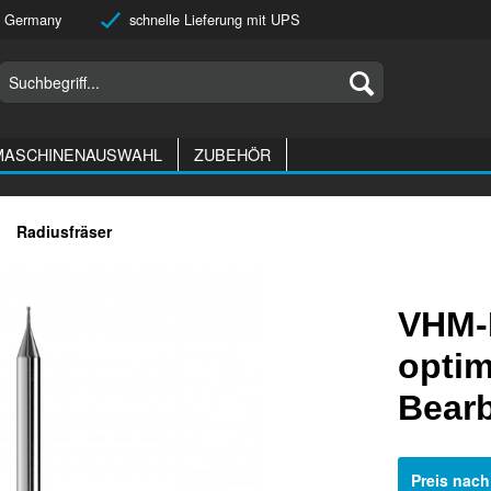
 Germany
schnelle Lieferung mit UPS
MASCHINENAUSWAHL
ZUBEHÖR
Radiusfräser
VHM-
optim
Bear
Preis nac