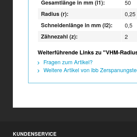
Gesamtlänge in mm (l1):
50
Radius (r):
0,25
Schneidenlänge in mm (l2):
0,5
Zähnezahl (z):
2
Weiterführende Links zu "VHM-Radiusf
Fragen zum Artikel?
Weitere Artikel von ibb Zerspanungs
KUNDENSERVICE