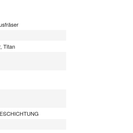
usfräser
, Titan
BESCHICHTUNG