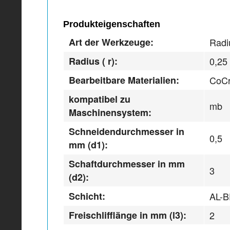
Produkteigenschaften
Art der Werkzeuge:
Radi
Radius ( r):
0,25
Bearbeitbare Materialien:
CoCr
kompatibel zu
mb
Maschinensystem:
Schneidendurchmesser in
0,5
mm (d1):
Schaftdurchmesser in mm
3
(d2):
Schicht:
AL-
Freischlifflänge in mm (l3):
2