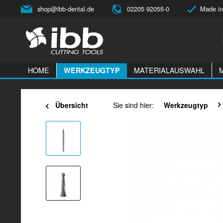
shop@ibb-dental.de
02205 92055-0
Made in
HOME
MATERIALAUSWAHL
WERKZEUGTYP
Übersicht
Sie sind hier:
Werkzeugtyp