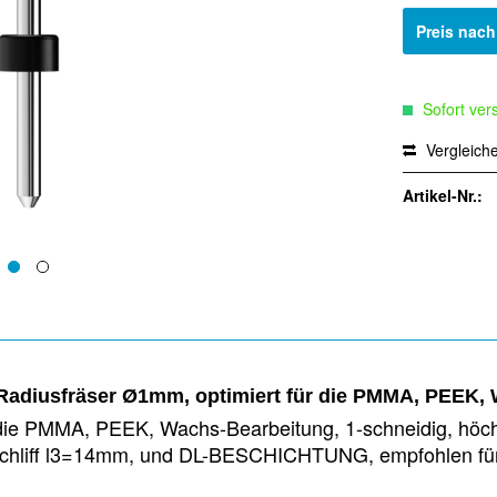
Preis nac
Sofort vers
Vergleich
Artikel-Nr.:
Radiusfräser Ø1mm, optimiert für die PMMA, PEEK,
die PMMA, PEEK, Wachs-Bearbeitung, 1-schneidig, höch
ischliff l3=14mm, und DL-BESCHICHTUNG, empfohlen für 