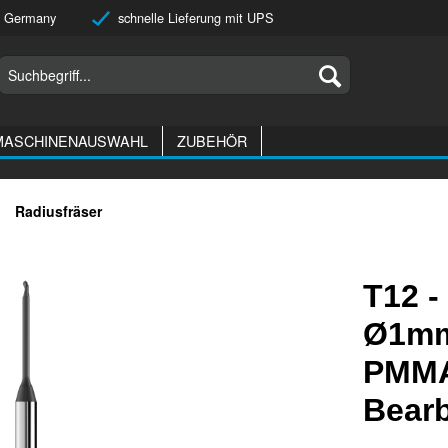
 Germany
schnelle Lieferung mit UPS
MASCHINENAUSWAHL
ZUBEHÖR
Radiusfräser
T12 -
Ø1mm,
PMMA
Bear