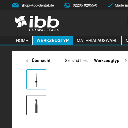
shop@ibb-dental.de
02205 92055-0
Made in
HOME
MATERIALAUSWAHL
WERKZEUGTYP
Übersicht
Sie sind hier:
Werkzeugtyp