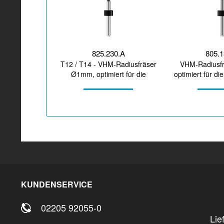
825.230.A
805.
T12 / T14 - VHM-Radiusfräser
VHM-Radiusf
Ø1mm, optimiert für die
optimiert für d
Zirkonoxid, PMMA,...
Wachs-Be
KUNDENSERVICE
02205 92055-0
Lie