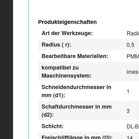
Produkteigenschaften
Art der Werkzeuge:
Radi
Radius ( r):
0,5
Bearbeitbare Materialien:
PMM
kompatibel zu
imes
Maschinensystem:
Schneidendurchmesser in
1
mm (d1):
Schaftdurchmesser in mm
3
(d2):
Schicht:
DL-
Freischlifflänge in mm (l3):
14