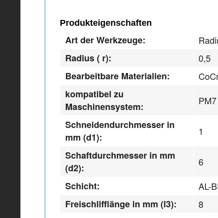
Produkteigenschaften
Art der Werkzeuge:
Radi
Radius ( r):
0,5
Bearbeitbare Materialien:
CoCr
kompatibel zu
PM7
Maschinensystem:
Schneidendurchmesser in
1
mm (d1):
Schaftdurchmesser in mm
6
(d2):
Schicht:
AL-
Freischlifflänge in mm (l3):
8