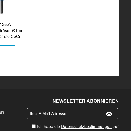
125.A
fräser Ø1mm,
für die CoCr-
beitung
NEWSLETTER ABONNIEREN
en
Ich habe die
Datenschutzbestimmungen
zur