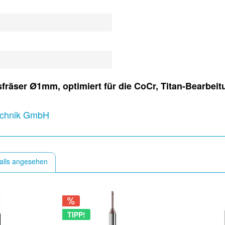
räser Ø1mm, optimiert für die CoCr, Titan-Bearbeit
technik GmbH
alls angesehen
TIPP!