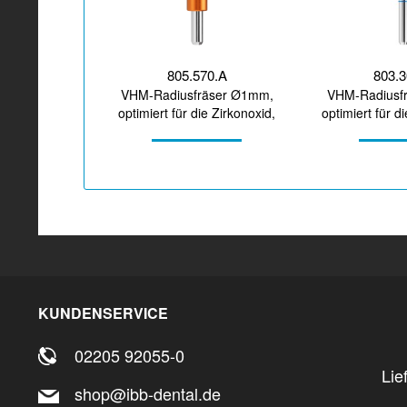
805.570.A
803.
VHM-Radiusfräser Ø1mm,
VHM-Radiusf
optimiert für die Zirkonoxid,
optimiert für d
PMMA, Wachs-Bearbeitung
Bearbe
KUNDENSERVICE
02205 92055-0
Lie
shop@ibb-dental.de