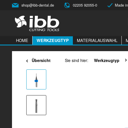
shop@ibb-dental.de
02205 92055-0
Made in
HOME
MATERIALAUSWAHL
WERKZEUGTYP
Übersicht
Sie sind hier:
Werkzeugtyp