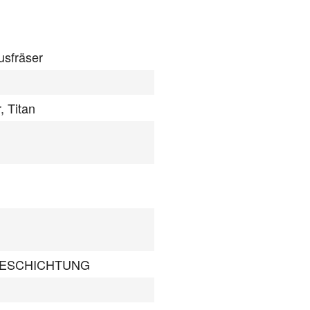
usfräser
, Titan
BESCHICHTUNG