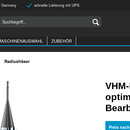
 Germany
schnelle Lieferung mit UPS
MASCHINENAUSWAHL
ZUBEHÖR
Radiusfräser
VHM-
optim
Bear
Preis nac