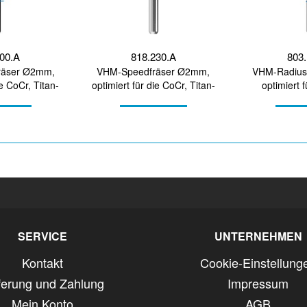
300.A
818.230.A
803.
räser Ø2mm,
VHM-Speedfräser Ø2mm,
VHM-Radius
ie CoCr, Titan-
optimiert für die CoCr, Titan-
optimiert 
itung
Bearbeitung
Bear
SERVICE
UNTERNEHMEN
Kontakt
Cookie-Einstellung
ferung und Zahlung
Impressum
Mein Konto
AGB