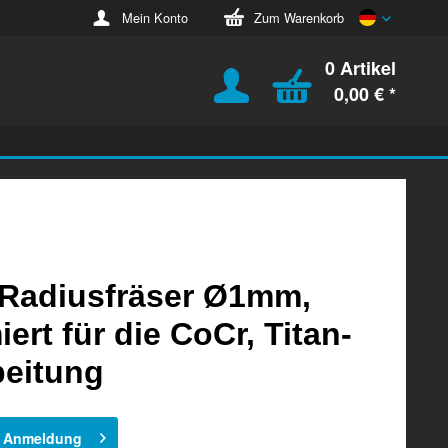
Deutsch
Mein Konto
Zum Warenkorb
0 Artikel
0,00 € *
Radiusfräser Ø1mm,
iert für die CoCr, Titan-
beitung
h Anmeldung